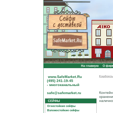
На главную
О фир
www.SafeMarket.Ru
Кэшбокс
(495) 241-19-45
- многоканальный
Контейн
safe@safemarket.ru
хранени
налично
СЕЙФЫ
Огнестойкие сейфы
Взломостойкие сейфы