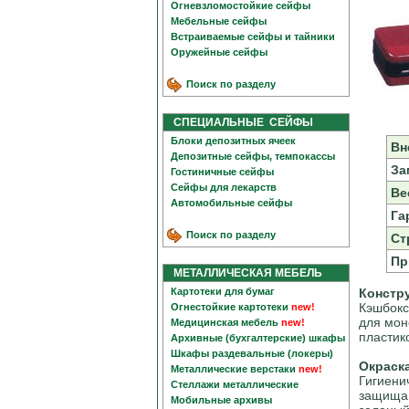
Огневзломостойкие сейфы
Мебельные сейфы
Встраиваемые сейфы и тайники
Оружейные сейфы
Поиск по разделу
СПЕЦИАЛЬНЫЕ СЕЙФЫ
Блоки депозитных ячеек
Вн
Депозитные сейфы, темпокассы
За
Гостиничные сейфы
Сейфы для лекарств
Вес
Автомобильные сейфы
Га
Поиск по разделу
Ст
Пр
МЕТАЛЛИЧЕСКАЯ МЕБЕЛЬ
Картотеки для бумаг
Констр
Кэшбокс
Огнестойкие картотеки
new!
для мон
Медицинская мебель
new!
пластик
Архивные (бухгалтерские) шкафы
Шкафы раздевальные (локеры)
Окраск
Металлические верстаки
new!
Гигиени
Стеллажи металлические
защищаю
Мобильные архивы