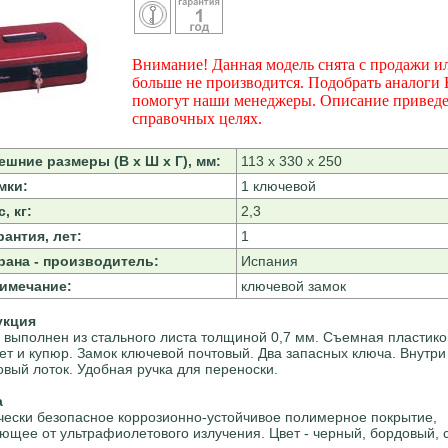
Внимание! Данная модель снята с продажи и
больше не производится. Подобрать аналоги
помогут наши менеджеры. Описание приведе
справочных целях.
ешние размеры (В х Ш х Г), мм:
113 х 330 х 250
мки:
1 ключевой
, кг:
2,3
рантия, лет:
1
рана - производитель:
Испания
имечание:
ключевой замок
укция
 выполнен из стального листа толщиной 0,7 мм. Съемная пластико
ет и купюр. Замок ключевой почтовый. Два запасных ключа. Внутр
овый лоток. Удобная ручка для переноски.
а
чески безопасное коррозионно-устойчивое полимерное покрытие,
щее от ультрафиолетового излучения. Цвет - черный, бордовый, 