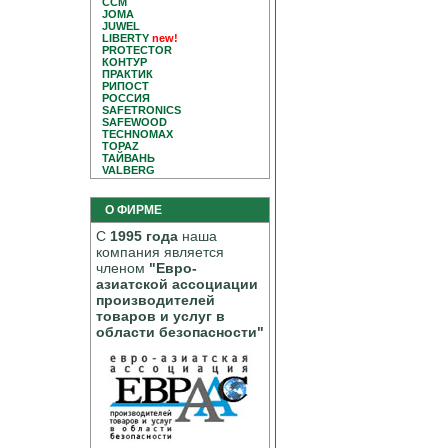
CCM
JOMA
JUWEL
LIBERTY
new!
PROTECTOR
КОНТУР
ПРАКТИК
РИПОСТ
РОССИЯ
SAFETRONICS
SAFEWOOD
TECHNOMAX
TOPAZ
ТАЙВАНЬ
VALBERG
О ФИРМЕ
С
1995 года
наша
компания является
членом
"Евро-
азиатской ассоциации
производителей
товаров и услуг в
области безопасности"