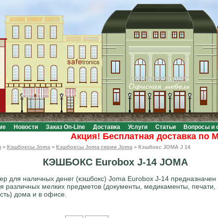
ме
Новости
Заказ On-Line
Доставка
Услуги
Статьи
Вопросы и 
Акция! Бесплатная доставка по Моск
ы
>
Кэшбоксы Joma
>
Кэшбоксы Joma серии Joma
>
Кэшбокс JOMA J 14
КЭШБОКС Eurobox J-14 JOMA
ер для наличных денег (кэшбокс) Joma Eurobox J-14 предназначен
я различных мелких предметов (документы, медикаменты, печати,
сть) дома и в офисе.