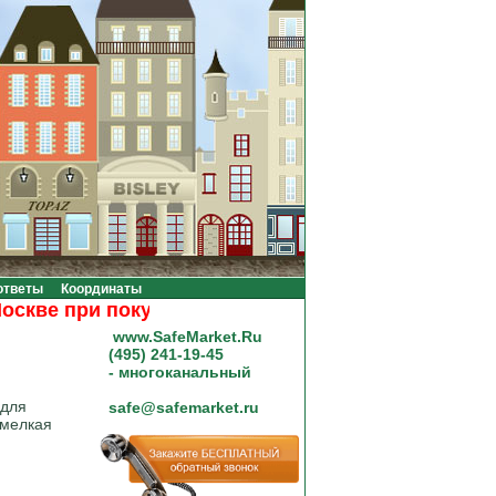
ответы
Координаты
ве при покупке на сумму от 20000 рублей.
www.SafeMarket.Ru
(495) 241-19-45
- многоканальный
 для
safe@safemarket.ru
 мелкая