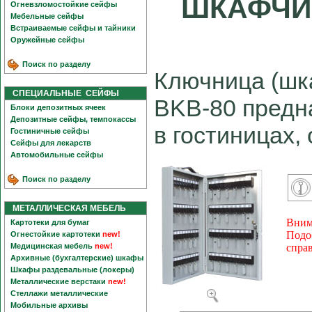
ШКАФЧИК
Огневзломостойкие сейфы
Мебельные сейфы
Встраиваемые сейфы и тайники
Оружейные сейфы
Поиск по разделу
Ключница (шк
СПЕЦИАЛЬНЫЕ СЕЙФЫ
BKB-80 предн
Блоки депозитных ячеек
Депозитные сейфы, темпокассы
в гостиницах,
Гостиничные сейфы
Сейфы для лекарств
Автомобильные сейфы
Поиск по разделу
МЕТАЛЛИЧЕСКАЯ МЕБЕЛЬ
Вним
Картотеки для бумаг
Подо
Огнестойкие картотеки
new!
Медицинская мебель
new!
спра
Архивные (бухгалтерские) шкафы
Шкафы раздевальные (локеры)
Металлические верстаки
new!
Стеллажи металлические
Мобильные архивы