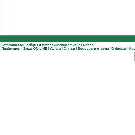
SafeMarket.Ru:
сейфы
и
металлическая офисная мебель
Прайс-лист
|
Заказ ON-LINE
|
Услуги
|
Статьи
|
Вопросы и ответы
|
О фирме
|
Ко