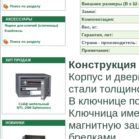
Внешние размеры (В х Ш х
Поиск по разделу
Замки:
Комплектация:
АКСЕССУАРЫ
Ящики для ключей (ключницы)
Вес, кг:
Кэшбоксы
Гарантия, лет:
Поиск по разделу
Страна - производитель:
Примечание:
ХИТ ПРОДАЖ
Конструкция
Корпус и две
стали толщино
В ключнице п
Сейф мебельный
NTL-24M Safetronics
Ключница имее
магнитную за
НОВИНКИ
брелками.