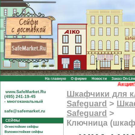
На главную
О фирме
Новости
Заказ On-Lin
Акция! Бе
www.SafeMarket.Ru
Шкафчики для 
(495) 241-19-45
- многоканальный
Safeguard
>
Шка
safe@safemarket.ru
Safeguard
>
СЕЙФЫ
Ключница (шкаф
Огнестойкие сейфы
Взломостойкие сейфы