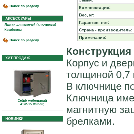
Замки:
Поиск по разделу
Комплектация:
Вес, кг:
АКСЕССУАРЫ
Гарантия, лет:
Ящики для ключей (ключницы)
Страна - производитель:
Кэшбоксы
Примечание:
Поиск по разделу
Конструкция
ХИТ ПРОДАЖ
Корпус и две
толщиной 0,7 
В ключнице п
Ключница имее
Сейф мебельный
ASM-25 Valberg
магнитную за
брелками.
НОВИНКИ