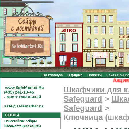
На главную
О фирме
Новости
Заказ On-Lin
Акция! Бе
www.SafeMarket.Ru
Шкафчики для 
(495) 241-19-45
- многоканальный
Safeguard
>
Шка
safe@safemarket.ru
Safeguard
>
СЕЙФЫ
Ключница (шкаф
Огнестойкие сейфы
Взломостойкие сейфы