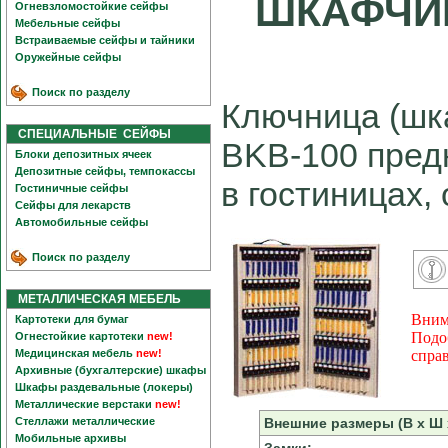
ШКАФЧИК
Огневзломостойкие сейфы
Мебельные сейфы
Встраиваемые сейфы и тайники
Оружейные сейфы
Поиск по разделу
Ключница (шк
СПЕЦИАЛЬНЫЕ СЕЙФЫ
BKB-100 пред
Блоки депозитных ячеек
Депозитные сейфы, темпокассы
в гостиницах,
Гостиничные сейфы
Сейфы для лекарств
Автомобильные сейфы
Поиск по разделу
МЕТАЛЛИЧЕСКАЯ МЕБЕЛЬ
Вним
Картотеки для бумаг
Подо
Огнестойкие картотеки
new!
Медицинская мебель
new!
спра
Архивные (бухгалтерские) шкафы
Шкафы раздевальные (локеры)
Металлические верстаки
new!
Стеллажи металлические
Внешние размеры (В х Ш х
Мобильные архивы