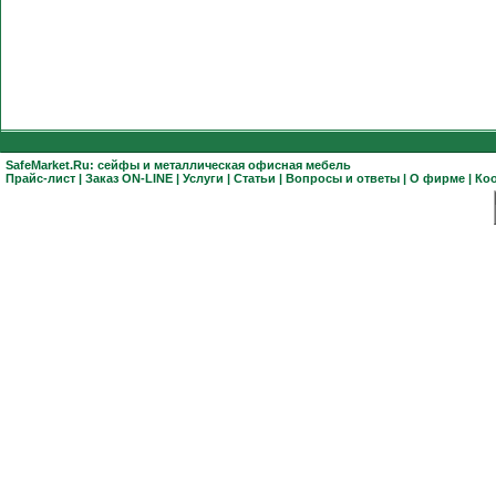
SafeMarket.Ru:
сейфы
и
металлическая офисная мебель
Прайс-лист
|
Заказ ON-LINE
|
Услуги
|
Статьи
|
Вопросы и ответы
|
О фирме
|
Ко