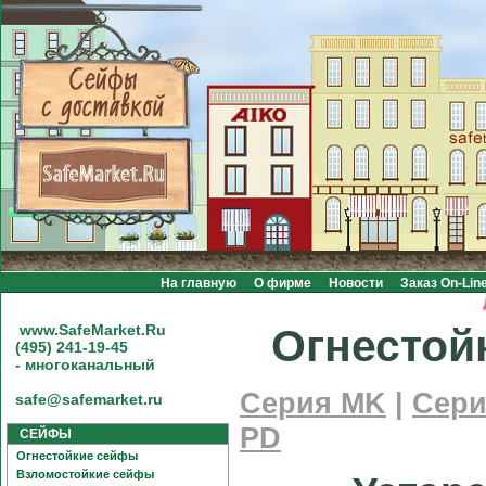
На главную
О фирме
Новости
Заказ On-Lin
Ак
www.SafeMarket.Ru
Огнестой
(495) 241-19-45
- многоканальный
Серия MK
|
Сери
safe@safemarket.ru
PD
СЕЙФЫ
Огнестойкие сейфы
Взломостойкие сейфы