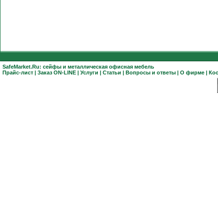
SafeMarket.Ru:
сейфы
и
металлическая офисная мебель
Прайс-лист
|
Заказ ON-LINE
|
Услуги
|
Статьи
|
Вопросы и ответы
|
О фирме
|
Ко