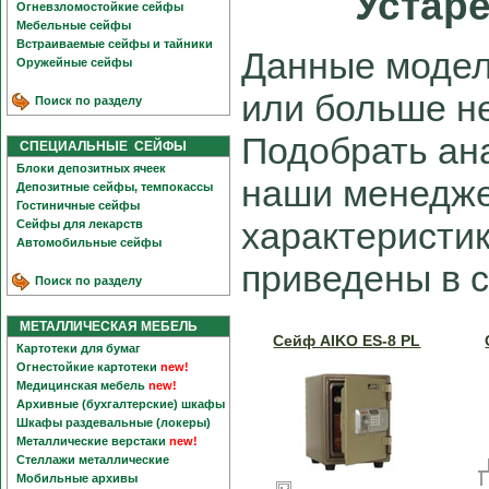
Устар
Огневзломостойкие сейфы
Мебельные сейфы
Встраиваемые сейфы и тайники
Данные модел
Оружейные сейфы
или больше не
Поиск по разделу
Подобрать ан
СПЕЦИАЛЬНЫЕ СЕЙФЫ
Блоки депозитных ячеек
наши менедже
Депозитные сейфы, темпокассы
Гостиничные сейфы
характеристи
Сейфы для лекарств
Автомобильные сейфы
приведены в 
Поиск по разделу
МЕТАЛЛИЧЕСКАЯ МЕБЕЛЬ
Сейф AIKO ES-8 PL
Картотеки для бумаг
Огнестойкие картотеки
new!
Медицинская мебель
new!
Архивные (бухгалтерские) шкафы
Шкафы раздевальные (локеры)
Металлические верстаки
new!
Стеллажи металлические
Мобильные архивы