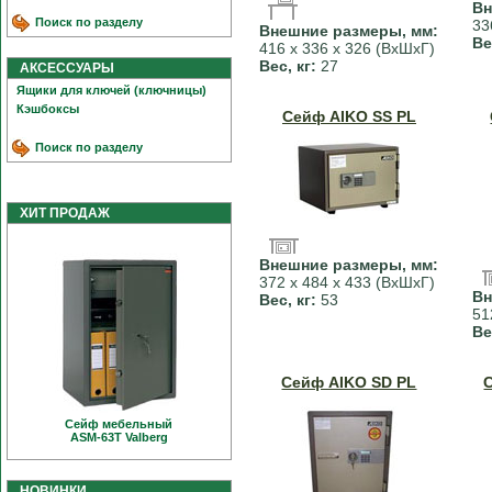
Вн
Поиск по разделу
33
Внешние размеры, мм:
Ве
416 х 336 х 326 (ВхШхГ)
Вес, кг:
27
АКСЕССУАРЫ
Ящики для ключей (ключницы)
Кэшбоксы
Сейф AIKO SS PL
Поиск по разделу
ХИТ ПРОДАЖ
Внешние размеры, мм:
372 х 484 х 433 (ВхШхГ)
Вн
Вес, кг:
53
51
Ве
Сейф AIKO SD PL
Сейф мебельный
ASM-63T Valberg
НОВИНКИ